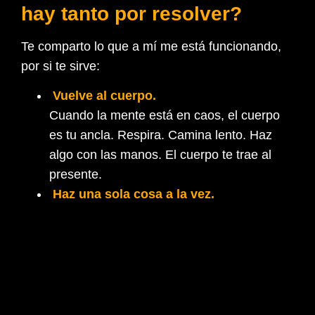
hay tanto por resolver?
Te comparto lo que a mí me está funcionando,
por si te sirve:
Vuelve al cuerpo.
Cuando la mente está en caos, el cuerpo
es tu ancla. Respira. Camina lento. Haz
algo con las manos. El cuerpo te trae al
presente.
Haz una sola cosa a la vez.
Literal. Una. No diez. No multitasking. Una
acción con intención vale más que 100
hechas en modo automático.
Repítete esto como mantra:
«No fuerzo. Solo sostengo y confío. Eso es
fluir.»