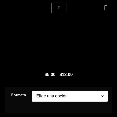
Nuestra Hi
Diagnóstico 
$
5.00
-
$
12.00
Formato