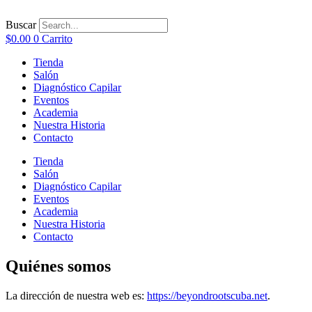
Ir
al
Buscar
contenido
$
0.00
0
Carrito
Tienda
Salón
Diagnóstico Capilar
Eventos
Academia
Nuestra Historia
Contacto
Tienda
Salón
Diagnóstico Capilar
Eventos
Academia
Nuestra Historia
Contacto
Quiénes somos
La dirección de nuestra web es:
https://beyondrootscuba.net
.